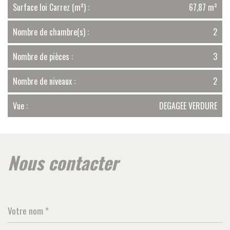
Surface loi Carrez (m²) :
67,87 m²
Nombre de chambre(s) :
2
Nombre de pièces :
3
Nombre de niveaux :
2
Vue :
DEGAGEE VERDURE
la ville de vallauris (06220)
nous contacter
+
−