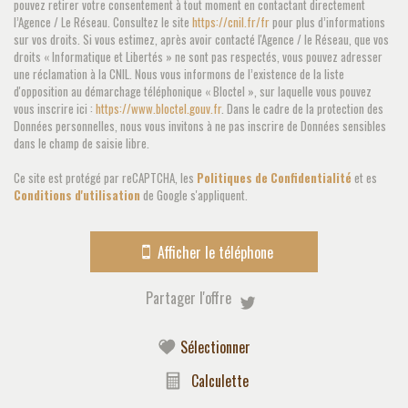
pouvez retirer votre consentement à tout moment en contactant directement
Propriétaires (vs. locataires)
54,92 %
l’Agence / Le Réseau. Consultez le site
https://cnil.fr/fr
pour plus d’informations
sur vos droits. Si vous estimez, après avoir contacté l'Agence / le Réseau, que vos
Taxe habitation
16,57 %
droits « Informatique et Libertés » ne sont pas respectés, vous pouvez adresser
une réclamation à la CNIL. Nous vous informons de l’existence de la liste
Taxe foncière
16,94 %
d'opposition au démarchage téléphonique « Bloctel », sur laquelle vous pouvez
Habitants de moins de 25 ans
25,64 %
vous inscrire ici :
https://www.bloctel.gouv.fr
. Dans le cadre de la protection des
Données personnelles, nous vous invitons à ne pas inscrire de Données sensibles
Habitants de 25 à 55 ans
34,84 %
dans le champ de saisie libre.
Habitants de plus de 55 ans
39,52 %
Ce site est protégé par reCAPTCHA, les
Politiques de Confidentialité
et es
Nombre d'enfants par famille
0,81
Conditions d'utilisation
de Google s'appliquent.
Familles sans enfant
53,68 %
Afficher le téléphone
Familles avec 1 ou 2 enfants
0 %
Maisons
24,13 %
Partager l'offre
Appartements
75,87 %
Familles avec 3 enfants
5,28 %
Sélectionner
Calculette