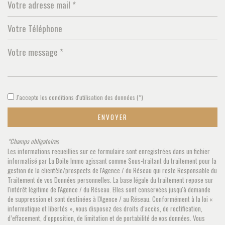
Leaflet
|
©
Jawg
Maps
|
© OpenStreetMap
Collège
J'accepte les conditions d'utilisation des données (*)
École maternelle
ENVOYER
École primaire
*Champs obligatoires
Bureau de poste
Les informations recueillies sur ce formulaire sont enregistrées dans un fichier
informatisé par La Boite Immo agissant comme Sous-traitant du traitement pour la
Mairie
gestion de la clientèle/prospects de l'Agence / du Réseau qui reste Responsable du
Traitement de vos Données personnelles. La base légale du traitement repose sur
statistiques
l'intérêt légitime de l'Agence / du Réseau. Elles sont conservées jusqu'à demande
de suppression et sont destinées à l'Agence / au Réseau. Conformément à la loi «
informatique et libertés », vous disposez des droits d’accès, de rectification,
d’effacement, d’opposition, de limitation et de portabilité de vos données. Vous
Nombre d'habitants
26 595