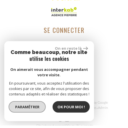
SE CONNECTER
On en reste là
ESPACE PROPRIÉTAIRE
Comme beaucoup, notre site
utilise les cookies
On aimerait vous accompagner pendant
votre visite.
réalisé par
En poursuivant, vous acceptez l'utilisation des
cookies par ce site, afin de vous proposer des
contenus adaptés et réaliser des statistiques !
© 2026 | Tous droits réservés | Traduction powered by Google
PARAMÉTRER
OK POUR MOI !
Plan du site
Mentions légales
Nos honoraires
Liens
Admin
Site internet compatible multi-supports,